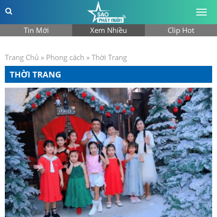
Togg
men
Tin Mới
Xem Nhiều
Clip Hot
Trang Chủ
»
Phong cách
»
Thời Trang
THỜI TRANG