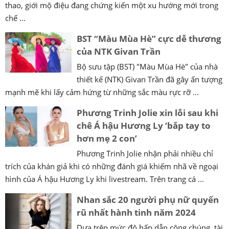
thao, giới mộ điệu đang chứng kiến một xu hướng mới trong
chế ...
BST “Màu Mùa Hè” cực dễ thương
của NTK Givan Trần
Bộ sưu tập (BST) "Màu Mùa Hè" của nhà
thiết kế (NTK) Givan Trần đã gây ấn tượng
mạnh mẽ khi lấy cảm hứng từ những sắc màu rực rỡ ...
Phương Trinh Jolie xin lỗi sau khi
chê Á hậu Hương Ly ‘bắp tay to
hơn mẹ 2 con’
Phương Trinh Jolie nhận phải nhiều chỉ
trích của khán giả khi có những đánh giá khiếm nhã về ngoại
hình của Á hậu Hương Ly khi livestream. Trên trang cá ...
Nhan sắc 20 người phụ nữ quyến
rũ nhất hành tinh năm 2024
Dựa trên mức độ hấp dẫn công chúng, tài