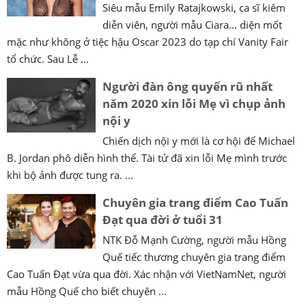
Siêu mẫu Emily Ratajkowski, ca sĩ kiêm
diễn viên, người mẫu Ciara... diện mốt
mặc như không ở tiệc hậu Oscar 2023 do tạp chí Vanity Fair
tổ chức. Sau Lễ ...
Người đàn ông quyến rũ nhất
năm 2020 xin lỗi Mẹ vì chụp ảnh
nội y
Chiến dịch nội y mới là cơ hội để Michael
B. Jordan phô diễn hình thể. Tài tử đã xin lỗi Mẹ mình trước
khi bộ ảnh được tung ra. ...
Chuyên gia trang điểm Cao Tuấn
Đạt qua đời ở tuổi 31
NTK Đỗ Mạnh Cường, người mẫu Hồng
Quế tiếc thương chuyên gia trang điểm
Cao Tuấn Đạt vừa qua đời. Xác nhận với VietNamNet, người
mẫu Hồng Quế cho biết chuyên ...