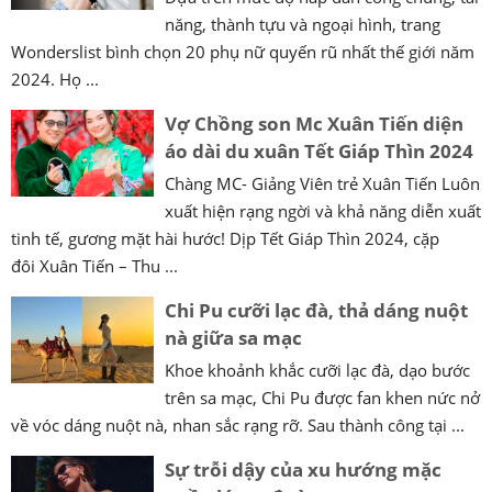
năng, thành tựu và ngoại hình, trang
Wonderslist bình chọn 20 phụ nữ quyến rũ nhất thế giới năm
2024. Họ ...
Vợ Chồng son Mc Xuân Tiến diện
áo dài du xuân Tết Giáp Thìn 2024
Chàng MC- Giảng Viên trẻ Xuân Tiến Luôn
xuất hiện rạng ngời và khả năng diễn xuất
tinh tế, gương mặt hài hước! Dịp Tết Giáp Thìn 2024, cặp
đôi Xuân Tiến – Thu ...
Chi Pu cưỡi lạc đà, thả dáng nuột
nà giữa sa mạc
Khoe khoảnh khắc cưỡi lạc đà, dạo bước
trên sa mạc, Chi Pu được fan khen nức nở
về vóc dáng nuột nà, nhan sắc rạng rỡ. Sau thành công tại ...
Sự trỗi dậy của xu hướng mặc