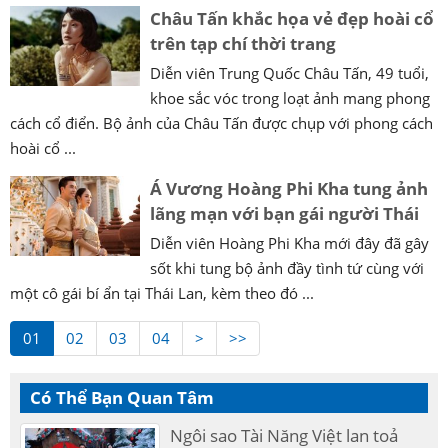
Châu Tấn khắc họa vẻ đẹp hoài cổ
trên tạp chí thời trang
Diễn viên Trung Quốc Châu Tấn, 49 tuổi,
khoe sắc vóc trong loạt ảnh mang phong
cách cổ điển. Bộ ảnh của Châu Tấn được chụp với phong cách
hoài cổ ...
Á Vương Hoàng Phi Kha tung ảnh
lãng mạn với bạn gái người Thái
Diễn viên Hoàng Phi Kha mới đây đã gây
sốt khi tung bộ ảnh đầy tình tứ cùng với
một cô gái bí ẩn tại Thái Lan, kèm theo đó ...
01
02
03
04
>
>>
Có Thể Bạn Quan Tâm
Ngôi sao Tài Năng Việt lan toả