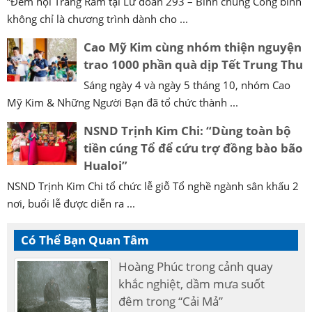
“Đêm hội Trăng Rằm tại Lữ đoàn 293 – Binh chủng Công binh
không chỉ là chương trình dành cho ...
Cao Mỹ Kim cùng nhóm thiện nguyện
trao 1000 phần quà dịp Tết Trung Thu
Sáng ngày 4 và ngày 5 tháng 10, nhóm Cao
Mỹ Kim & Những Người Bạn đã tổ chức thành ...
NSND Trịnh Kim Chi: “Dùng toàn bộ
tiền cúng Tổ để cứu trợ đồng bào bão
Hualoi”
NSND Trịnh Kim Chi tổ chức lễ giỗ Tổ nghề ngành sân khấu 2
nơi, buổi lễ được diễn ra ...
Có Thể Bạn Quan Tâm
Hoàng Phúc trong cảnh quay
khắc nghiệt, dầm mưa suốt
đêm trong “Cải Mả”