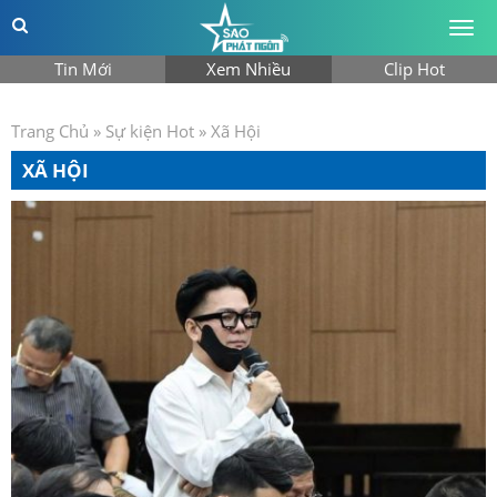
Togg
men
Tin Mới
Xem Nhiều
Clip Hot
Trang Chủ
»
Sự kiện Hot
»
Xã Hội
XÃ HỘI