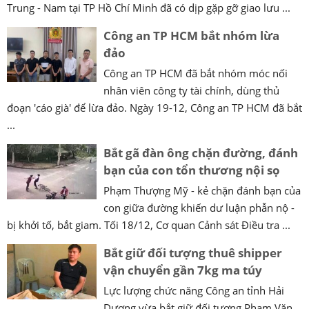
Trung - Nam tại TP Hồ Chí Minh đã có dịp gặp gỡ giao lưu ...
Công an TP HCM bắt nhóm lừa
đảo
Công an TP HCM đã bắt nhóm móc nối
nhân viên công ty tài chính, dùng thủ
đoạn 'cáo già' để lừa đảo. Ngày 19-12, Công an TP HCM đã bắt
...
Bắt gã đàn ông chặn đường, đánh
bạn của con tổn thương nội sọ
Phạm Thượng Mỹ - kẻ chặn đánh bạn của
con giữa đường khiến dư luận phẫn nộ -
bị khởi tố, bắt giam. Tối 18/12, Cơ quan Cảnh sát Điều tra ...
Bắt giữ đối tượng thuê shipper
vận chuyển gần 7kg ma túy
Lực lượng chức năng Công an tỉnh Hải
Dương vừa bắt giữ đối tượng Phạm Văn