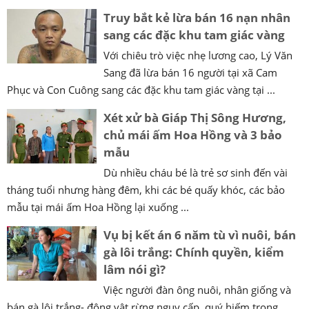
Truy bắt kẻ lừa bán 16 nạn nhân
sang các đặc khu tam giác vàng
Với chiêu trò việc nhẹ lương cao, Lý Văn
Sang đã lừa bán 16 người tại xã Cam
Phục và Con Cuông sang các đặc khu tam giác vàng tại ...
Xét xử bà Giáp Thị Sông Hương,
chủ mái ấm Hoa Hồng và 3 bảo
mẫu
Dù nhiều cháu bé là trẻ sơ sinh đến vài
tháng tuổi nhưng hàng đêm, khi các bé quấy khóc, các bảo
mẫu tại mái ấm Hoa Hồng lại xuống ...
Vụ bị kết án 6 năm tù vì nuôi, bán
gà lôi trắng: Chính quyền, kiểm
lâm nói gì?
Việc người đàn ông nuôi, nhân giống và
bán gà lôi trắng- động vật rừng nguy cấp, quý hiếm trong