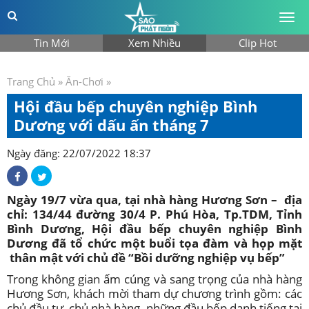
Togg
men
Tin Mới
Xem Nhiều
Clip Hot
Trang Chủ
»
Ăn-Chơi
»
Hội đầu bếp chuyên nghiệp Bình
Dương với dấu ấn tháng 7
Ngày đăng: 22/07/2022 18:37
Ngày 19/7 vừa qua, tại nhà hàng Hương Sơn – địa
chỉ: 134/44 đường 30/4 P. Phú Hòa, Tp.TDM, Tỉnh
Bình Dương, Hội đầu bếp chuyên nghiệp Bình
Dương đã tổ chức một buổi tọa đàm và họp mặt
thân mật với chủ đề “Bồi dưỡng nghiệp vụ bếp”
Trong không gian ấm cúng và sang trọng của nhà hàng
Hương Sơn, khách mời tham dự chương trình gồm: các
chủ đầu tư, chủ nhà hàng, những đầu bếp danh tiếng tại