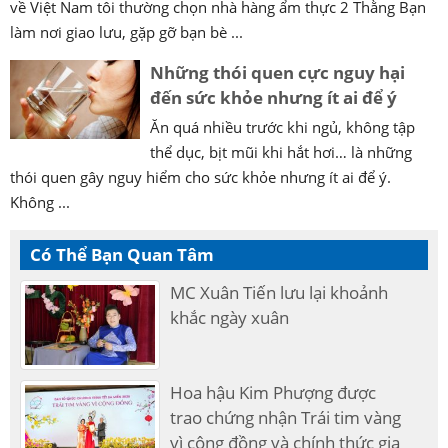
về Việt Nam tôi thường chọn nhà hàng ẩm thực 2 Thằng Bạn
làm nơi giao lưu, gặp gỡ bạn bè ...
Những thói quen cực nguy hại
đến sức khỏe nhưng ít ai để ý
Ăn quá nhiều trước khi ngủ, không tập
thể dục, bịt mũi khi hắt hơi… là những
thói quen gây nguy hiểm cho sức khỏe nhưng ít ai để ý.
Không ...
Có Thể Bạn Quan Tâm
MC Xuân Tiến lưu lại khoảnh
khắc ngày xuân
Hoa hậu Kim Phượng được
trao chứng nhận Trái tim vàng
vì cộng đồng và chính thức gia