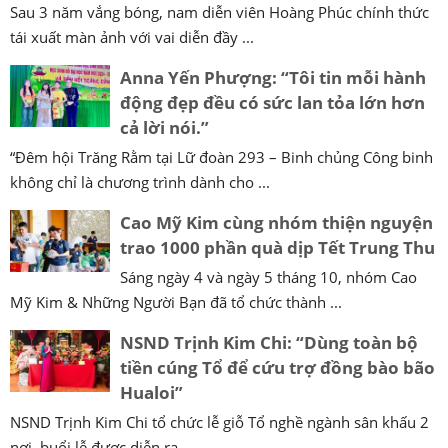
Sau 3 năm vắng bóng, nam diễn viên Hoàng Phúc chính thức
tái xuất màn ảnh với vai diễn đầy ...
Anna Yến Phượng: “Tôi tin mỗi hành
động đẹp đều có sức lan tỏa lớn hơn
cả lời nói.”
“Đêm hội Trăng Rằm tại Lữ đoàn 293 – Binh chủng Công binh
không chỉ là chương trình dành cho ...
Cao Mỹ Kim cùng nhóm thiện nguyện
trao 1000 phần quà dịp Tết Trung Thu
Sáng ngày 4 và ngày 5 tháng 10, nhóm Cao
Mỹ Kim & Những Người Bạn đã tổ chức thành ...
NSND Trịnh Kim Chi: “Dùng toàn bộ
tiền cúng Tổ để cứu trợ đồng bào bão
Hualoi”
NSND Trịnh Kim Chi tổ chức lễ giỗ Tổ nghề ngành sân khấu 2
nơi, buổi lễ được diễn ra ...