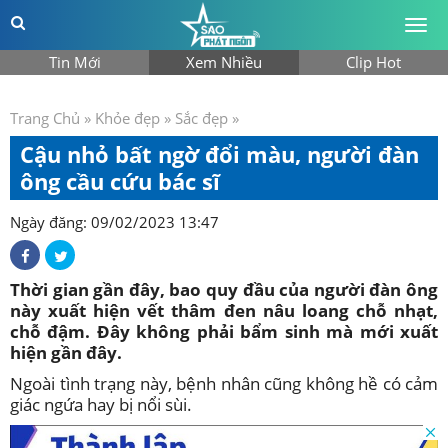
Togg
men
Tin Mới
Xem Nhiều
Clip Hot
Trang Chủ
»
Khỏe đẹp
»
Sắc đẹp
»
Cậu nhỏ bất ngờ đổi màu, người đàn
ông cầu cứu bác sĩ
Ngày đăng: 09/02/2023 13:47
Thời gian gần đây, bao quy đầu của người đàn ông
này xuất hiện vết thâm đen nâu loang chỗ nhạt,
chỗ đậm. Đây không phải bẩm sinh mà mới xuất
hiện gần đây.
Ngoài tình trạng này, bệnh nhân cũng không hề có cảm
giác ngứa hay bị nổi sùi.