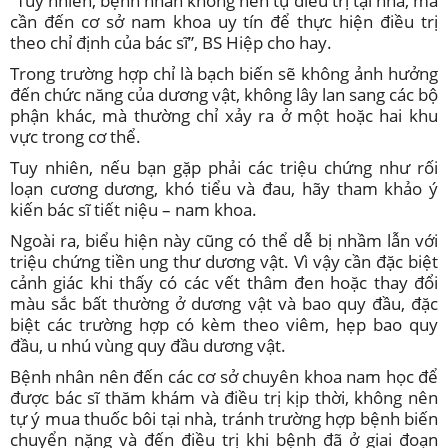
“Tuy nhiên, bệnh nhân không nên tự điều trị tại nhà, mà
cần đến cơ sở nam khoa uy tín để thực hiện điều trị
theo chỉ định của bác sĩ”, BS Hiệp cho hay.
Trong trường hợp chỉ là bạch biến sẽ không ảnh hưởng
đến chức năng của dương vật, không lây lan sang các bộ
phận khác, mà thường chỉ xảy ra ở một hoặc hai khu
vực trong cơ thể.
Tuy nhiên, nếu bạn gặp phải các triệu chứng như rối
loạn cương dương, khó tiểu và đau, hãy tham khảo ý
kiến bác sĩ tiết niệu – nam khoa.
Ngoài ra, biểu hiện này cũng có thể dễ bị nhầm lẫn với
triệu chứng tiền ung thư dương vật. Vì vậy cần đặc biệt
cảnh giác khi thấy có các vết thâm đen hoặc thay đổi
màu sắc bất thường ở dương vật và bao quy đầu, đặc
biệt các trường hợp có kèm theo viêm, hẹp bao quy
đầu, u nhú vùng quy đầu dương vật.
Bệnh nhân nên đến các cơ sở chuyên khoa nam học để
được bác sĩ thăm khám và điều trị kịp thời, không nên
tự ý mua thuốc bôi tại nhà, tránh trường hợp bệnh biến
chuyển nặng và đến điều trị khi bệnh đã ở giai đoạn