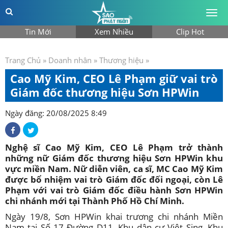
Togg
men
Tin Mới
Xem Nhiều
Clip Hot
Trang Chủ
»
Doanh nhân
»
Thương hiệu
»
Cao Mỹ Kim, CEO Lê Phạm giữ vai trò
Giám đốc thương hiệu Sơn HPWin
Ngày đăng: 20/08/2025 8:49
Nghệ sĩ Cao Mỹ Kim, CEO Lê Phạm trở thành
những nữ Giám đốc thương hiệu Sơn HPWin khu
vực miền Nam. Nữ diễn viên, ca sĩ, MC Cao Mỹ Kim
được bổ nhiệm vai trò Giám đốc đối ngoại, còn Lê
Phạm với vai trò Giám đốc điều hành Sơn HPWin
chi nhánh mới tại Thành Phố Hồ Chí Minh.
Ngày 19/8, Sơn HPWin khai trương chi nhánh Miền
Nam tại Số 17 Đường D11, Khu dân cư Việt Sing, Khu