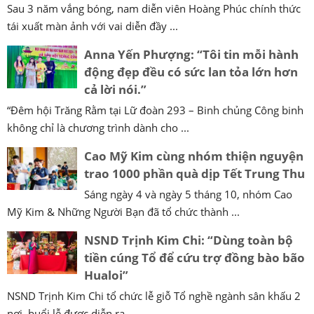
Sau 3 năm vắng bóng, nam diễn viên Hoàng Phúc chính thức
tái xuất màn ảnh với vai diễn đầy ...
Anna Yến Phượng: “Tôi tin mỗi hành
động đẹp đều có sức lan tỏa lớn hơn
cả lời nói.”
“Đêm hội Trăng Rằm tại Lữ đoàn 293 – Binh chủng Công binh
không chỉ là chương trình dành cho ...
Cao Mỹ Kim cùng nhóm thiện nguyện
trao 1000 phần quà dịp Tết Trung Thu
Sáng ngày 4 và ngày 5 tháng 10, nhóm Cao
Mỹ Kim & Những Người Bạn đã tổ chức thành ...
NSND Trịnh Kim Chi: “Dùng toàn bộ
tiền cúng Tổ để cứu trợ đồng bào bão
Hualoi”
NSND Trịnh Kim Chi tổ chức lễ giỗ Tổ nghề ngành sân khấu 2
nơi, buổi lễ được diễn ra ...