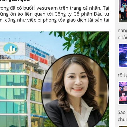
ơng đã có buổi livestream trên trang cá nhân. Tại
những ồn ào liên quan tới Công ty Cổ phần Đầu tư
cũng như việc bị phong tỏa giao dịch tài sản tại
năng
nhâ
rỡ t
Sao 
chun