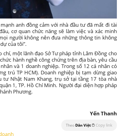
 mạnh anh đồng cảm với nhà đầu tư đã mất đi tài
ở đâu, cơ quan chức năng sẽ làm việc và xác minh
 mọi người không nên đưa những thông tin không
dự của tôi”.
áo chí, một lãnh đạo Sở Tư pháp tỉnh Lâm Đồng cho
ổ chức hành nghề công chứng trên địa bàn, yêu cầu
á nhân và 1 doanh nghiệp. Trong số 12 cá nhân có
ng trú TP HCM). Doanh nghiệp bị tạm dừng giao
ầu tư Nhật Nam Khang, trụ sở tại tầng 17 tòa nhà
uận 1, TP. Hồ Chí Minh. Người đại diện hợp pháp
 Khánh Phương.
Yến Thanh
Copy link
Theo
Dân Việt
 doanh