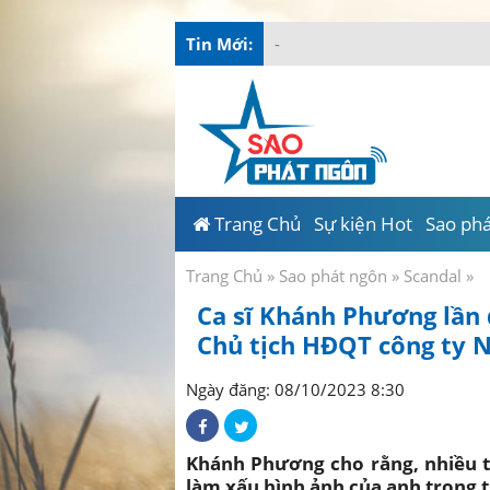
Tin Mới:
Hoa hậu Kim Phượng được
_
Trang Chủ
Sự kiện Hot
Sao ph
Trang Chủ
»
Sao phát ngôn
»
Scandal
»
Ca sĩ Khánh Phương lần 
Chủ tịch HĐQT công ty
Ngày đăng: 08/10/2023 8:30
Khánh Phương cho rằng, nhiều th
làm xấu hình ảnh của anh trong t