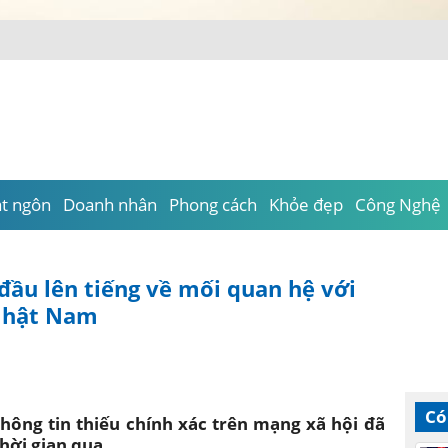
át ngôn
Doanh nhân
Phong cách
Khỏe đẹp
Công Nghệ
đầu lên tiếng về mối quan hệ với
 Nhật Nam
Có
ông tin thiếu chính xác trên mạng xã hội đã
hời gian qua.