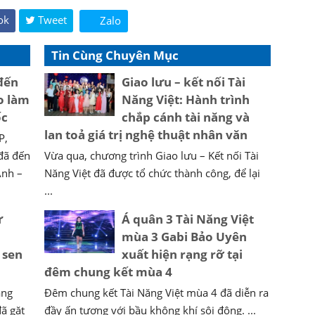
ok
Tweet
Zalo
Tin Cùng Chuyên Mục
đến
Giao lưu – kết nối Tài
o làm
Năng Việt: Hành trình
ốc
chắp cánh tài năng và
lan toả giá trị nghệ thuật nhân văn
P,
đã đến
Vừa qua, chương trình Giao lưu – Kết nối Tài
Anh –
Năng Việt đã được tổ chức thành công, để lại
...
ứ
Á quân 3 Tài Năng Việt
mùa 3 Gabi Bảo Uyên
 sen
xuất hiện rạng rỡ tại
đêm chung kết mùa 4
ang
Đêm chung kết Tài Năng Việt mùa 4 đã diễn ra
ã gặt
đầy ấn tượng với bầu không khí sôi động. ...