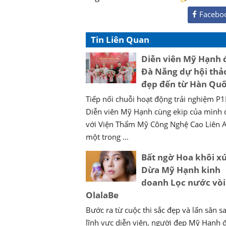
Facebo
Tin Liên Quan
Diễn viên Mỹ Hạnh 
Đà Nẵng dự hội thả
đẹp đến từ Hàn Qu
Tiếp nối chuỗi hoạt động trải nghiệm P1
Diễn viên Mỹ Hạnh cùng ekip của mình 
với Viện Thẩm Mỹ Công Nghệ Cao Liên 
một trong ...
Bất ngờ Hoa khôi x
Dừa Mỹ Hạnh kinh
doanh Lọc nước vòi
OlalaBe
Bước ra từ cuộc thi sắc đẹp và lấn sân s
lĩnh vực diễn viên, người đẹp Mỹ Hạnh đ